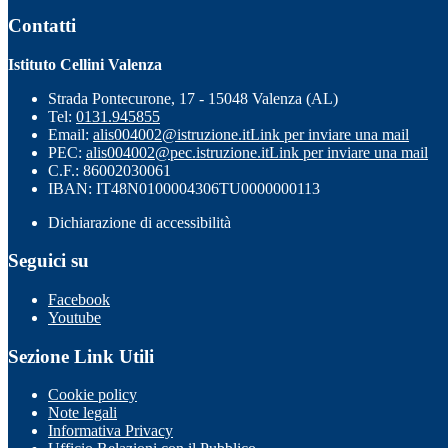
Contatti
Istituto Cellini Valenza
Strada Pontecurone, 17 - 15048 Valenza (AL)
Tel:
0131.945855
Email:
alis004002@istruzione.it
Link per inviare una mail
PEC:
alis004002@pec.istruzione.it
Link per inviare una mail
C.F.: 86002030061
IBAN: IT48N0100004306TU0000000113
Dichiarazione di accessibilità
Seguici su
Facebook
Youtube
Sezione Link Utili
Cookie policy
Note legali
Informativa Privacy