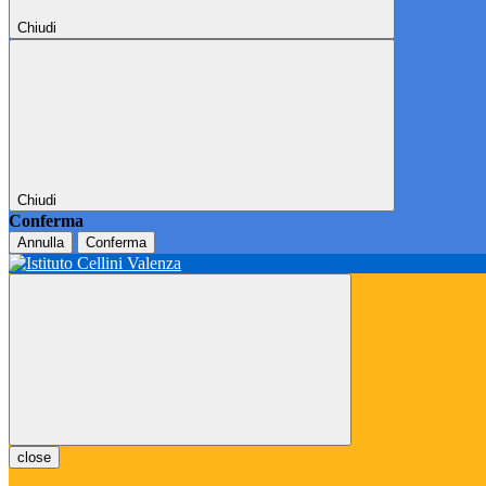
Chiudi
Chiudi
Conferma
Annulla
Conferma
close