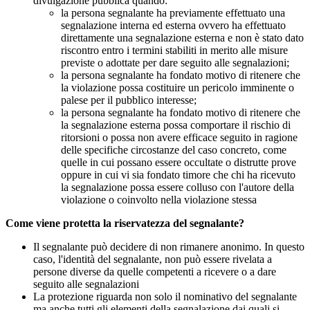
divulgazione pubblica quando:
la persona segnalante ha previamente effettuato una
segnalazione interna ed esterna ovvero ha effettuato
direttamente una segnalazione esterna e non è stato dato
riscontro entro i termini stabiliti in merito alle misure
previste o adottate per dare seguito alle segnalazioni;
la persona segnalante ha fondato motivo di ritenere che
la violazione possa costituire un pericolo imminente o
palese per il pubblico interesse;
la persona segnalante ha fondato motivo di ritenere che
la segnalazione esterna possa comportare il rischio di
ritorsioni o possa non avere efficace seguito in ragione
delle specifiche circostanze del caso concreto, come
quelle in cui possano essere occultate o distrutte prove
oppure in cui vi sia fondato timore che chi ha ricevuto
la segnalazione possa essere colluso con l'autore della
violazione o coinvolto nella violazione stessa
Come viene protetta la riservatezza del segnalante?
Il segnalante può decidere di non rimanere anonimo. In questo
caso, l'identità del segnalante, non può essere rivelata a
persone diverse da quelle competenti a ricevere o a dare
seguito alle segnalazioni
La protezione riguarda non solo il nominativo del segnalante
ma anche tutti gli elementi della segnalazione dai quali si