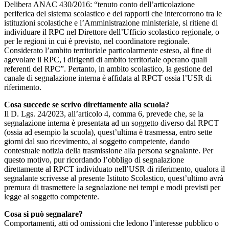
Delibera ANAC 430/2016: “tenuto conto dell’articolazione
periferica del sistema scolastico e dei rapporti che intercorrono tra le
istituzioni scolastiche e l’Amministrazione ministeriale, si ritiene di
individuare il RPC nel Direttore dell’Ufficio scolastico regionale, o
per le regioni in cui è previsto, nel coordinatore regionale.
Considerato l’ambito territoriale particolarmente esteso, al fine di
agevolare il RPC, i dirigenti di ambito territoriale operano quali
referenti del RPC”. Pertanto, in ambito scolastico, la gestione del
canale di segnalazione interna è affidata al RPCT ossia l’USR di
riferimento.
Cosa succede se scrivo direttamente alla scuola?
Il D. Lgs. 24/2023, all’articolo 4, comma 6, prevede che, se la
segnalazione interna è presentata ad un soggetto diverso dal RPCT
(ossia ad esempio la scuola), quest’ultima è trasmessa, entro sette
giorni dal suo ricevimento, al soggetto competente, dando
contestuale notizia della trasmissione alla persona segnalante. Per
questo motivo, pur ricordando l’obbligo di segnalazione
direttamente al RPCT individuato nell’USR di riferimento, qualora il
segnalante scrivesse al presente Istituto Scolastico, quest’ultimo avrà
premura di trasmettere la segnalazione nei tempi e modi previsti per
legge al soggetto competente.
Cosa si può segnalare?
Comportamenti, atti od omissioni che ledono l’interesse pubblico o