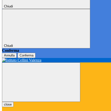
Chiudi
Chiudi
Conferma
Annulla
Conferma
close