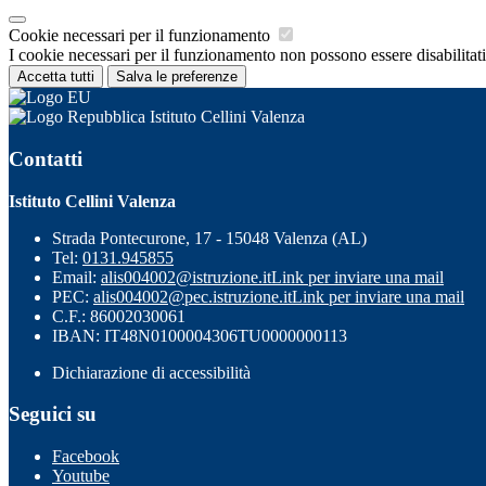
Cookie necessari per il funzionamento
I cookie necessari per il funzionamento non possono essere disabilitati.
Accetta tutti
Salva le preferenze
Istituto Cellini Valenza
Contatti
Istituto Cellini Valenza
Strada Pontecurone, 17 - 15048 Valenza (AL)
Tel:
0131.945855
Email:
alis004002@istruzione.it
Link per inviare una mail
PEC:
alis004002@pec.istruzione.it
Link per inviare una mail
C.F.: 86002030061
IBAN: IT48N0100004306TU0000000113
Dichiarazione di accessibilità
Seguici su
Facebook
Youtube