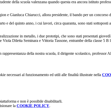
tudente della scuola valenzana quando questa era ancora istituto profess
gion e Gianluca Chiarucci, allora presidente, il bando per un concorso d
rto e del quinto anno, i cui lavori, circa quaranta, sono stati sottoposti
ealizzazione in metallo, i due prototipi, che sono stati presentati gioved
se Viola Diletta Seminara e Vittoria Tassone, entrambe della classe 5 B lic
n rappresentanza della nostra scuola, il dirigente scolastico, professor 
kie necessari al funzionamento ed utili alle finalità illustrate nella
COO
attaforma e non è possibile disabilitarli.
isionare la
COOKIE POLICY
.