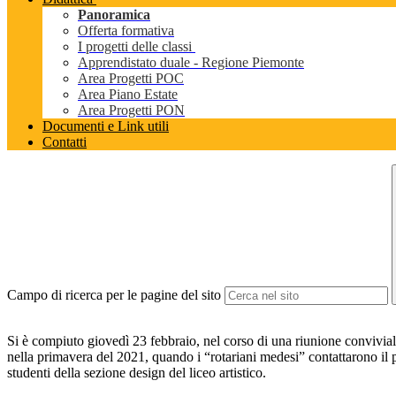
Panoramica
Offerta formativa
I progetti delle classi
Apprendistato duale - Regione Piemonte
Area Progetti POC
Area Piano Estate
Area Progetti PON
Documenti e Link utili
Contatti
Campo di ricerca per le pagine del sito
Si è compiuto giovedì 23 febbraio, nel corso di una riunione conviviale
nella primavera del 2021, quando i “rotariani medesi” contattarono il p
studenti della sezione design del liceo artistico.