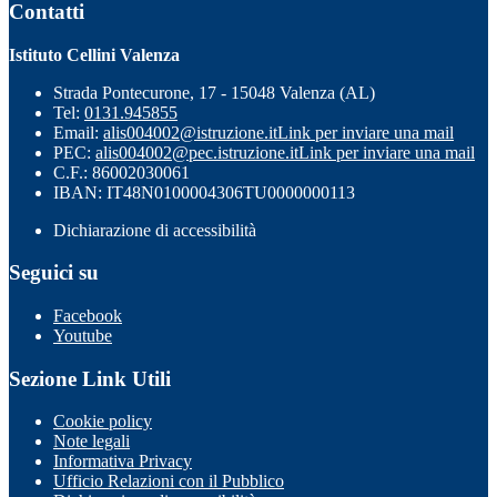
Contatti
Istituto Cellini Valenza
Strada Pontecurone, 17 - 15048 Valenza (AL)
Tel:
0131.945855
Email:
alis004002@istruzione.it
Link per inviare una mail
PEC:
alis004002@pec.istruzione.it
Link per inviare una mail
C.F.: 86002030061
IBAN: IT48N0100004306TU0000000113
Dichiarazione di accessibilità
Seguici su
Facebook
Youtube
Sezione Link Utili
Cookie policy
Note legali
Informativa Privacy
Ufficio Relazioni con il Pubblico