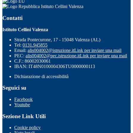
Istituto Cellini Valenza
Contatti
Istituto Cellini Valenza
Strada Pontecurone, 17 - 15048 Valenza (AL)
Tel:
0131.945855
Email:
alis004002@istruzione.it
Link per inviare una mail
PEC:
alis004002@pec.istruzione.it
Link per inviare una mail
C.F.: 86002030061
IBAN: IT48N0100004306TU0000000113
Dichiarazione di accessibilità
Seguici su
Facebook
Youtube
Sezione Link Utili
Cookie policy
Note legali