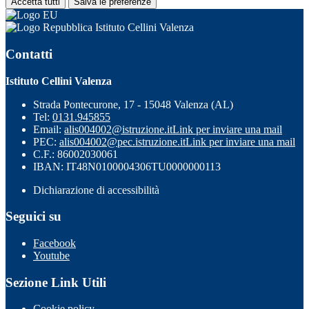
Accetta tutti
Salva le preferenze
Istituto Cellini Valenza
Contatti
Istituto Cellini Valenza
Strada Pontecurone, 17 - 15048 Valenza (AL)
Tel:
0131.945855
Email:
alis004002@istruzione.it
Link per inviare una mail
PEC:
alis004002@pec.istruzione.it
Link per inviare una mail
C.F.: 86002030061
IBAN: IT48N0100004306TU0000000113
Dichiarazione di accessibilità
Seguici su
Facebook
Youtube
Sezione Link Utili
Cookie policy