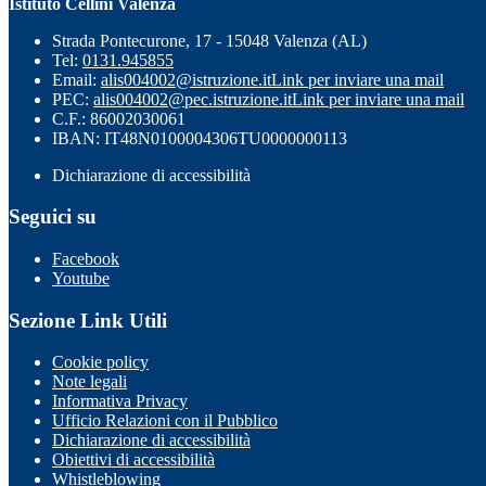
Istituto Cellini Valenza
Strada Pontecurone, 17 - 15048 Valenza (AL)
Tel:
0131.945855
Email:
alis004002@istruzione.it
Link per inviare una mail
PEC:
alis004002@pec.istruzione.it
Link per inviare una mail
C.F.: 86002030061
IBAN: IT48N0100004306TU0000000113
Dichiarazione di accessibilità
Seguici su
Facebook
Youtube
Sezione Link Utili
Cookie policy
Note legali
Informativa Privacy
Ufficio Relazioni con il Pubblico
Dichiarazione di accessibilità
Obiettivi di accessibilità
Whistleblowing