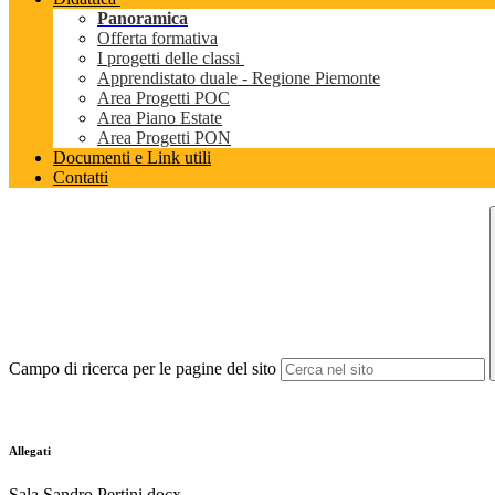
Panoramica
Offerta formativa
I progetti delle classi
Apprendistato duale - Regione Piemonte
Area Progetti POC
Area Piano Estate
Area Progetti PON
Documenti e Link utili
Contatti
Campo di ricerca per le pagine del sito
Allegati
Sala Sandro Pertini.docx