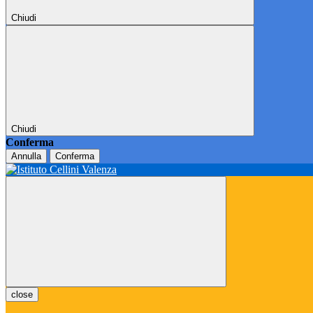
Chiudi
Chiudi
Conferma
Annulla
Conferma
close