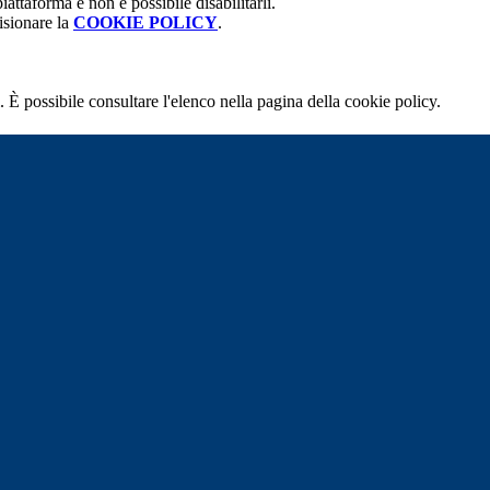
attaforma e non è possibile disabilitarli.
isionare la
COOKIE POLICY
.
 È possibile consultare l'elenco nella pagina della cookie policy.