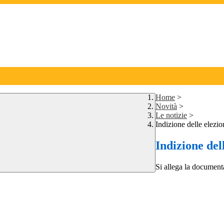
Home
>
Novità
>
Le notizie
>
Indizione delle elezi
Indizione del
Si allega la document