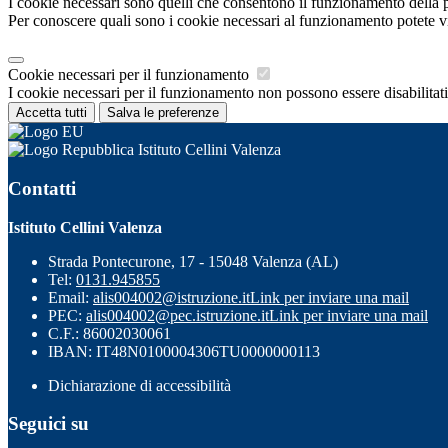
I cookie necessari sono quelli che consentono il funzionamento della pi
Per conoscere quali sono i cookie necessari al funzionamento potete v
Cookie necessari per il funzionamento
I cookie necessari per il funzionamento non possono essere disabilitati.
Accetta tutti
Salva le preferenze
Istituto Cellini Valenza
Contatti
Istituto Cellini Valenza
Strada Pontecurone, 17 - 15048 Valenza (AL)
Tel:
0131.945855
Email:
alis004002@istruzione.it
Link per inviare una mail
PEC:
alis004002@pec.istruzione.it
Link per inviare una mail
C.F.: 86002030061
IBAN: IT48N0100004306TU0000000113
Dichiarazione di accessibilità
Seguici su