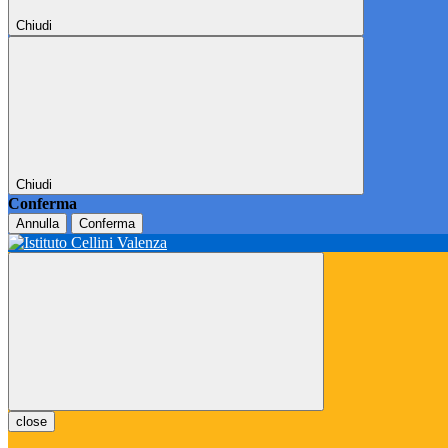
Chiudi
Chiudi
Conferma
Annulla
Conferma
close