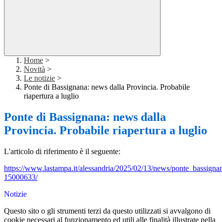
Home
>
Novità
>
Le notizie
>
Ponte di Bassignana: news dalla Provincia. Probabile
riapertura a luglio
Ponte di Bassignana: news dalla
Provincia. Probabile riapertura a luglio
L'articolo di riferimento è il seguente:
https://www.lastampa.it/alessandria/2025/02/13/news/ponte_bassignan
15000633/
Notizie
Questo sito o gli strumenti terzi da questo utilizzati si avvalgono di
cookie necessari al funzionamento ed utili alle finalità illustrate nella