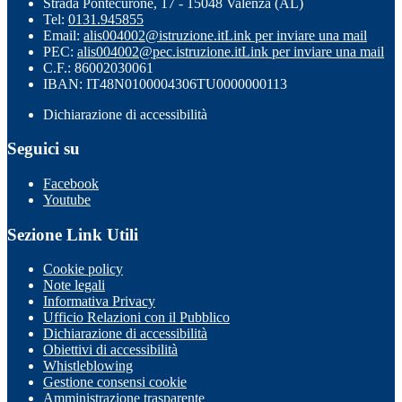
Strada Pontecurone, 17 - 15048 Valenza (AL)
Tel:
0131.945855
Email:
alis004002@istruzione.it
Link per inviare una mail
PEC:
alis004002@pec.istruzione.it
Link per inviare una mail
C.F.: 86002030061
IBAN: IT48N0100004306TU0000000113
Dichiarazione di accessibilità
Seguici su
Facebook
Youtube
Sezione Link Utili
Cookie policy
Note legali
Informativa Privacy
Ufficio Relazioni con il Pubblico
Dichiarazione di accessibilità
Obiettivi di accessibilità
Whistleblowing
Gestione consensi cookie
Amministrazione trasparente