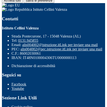
Accetta tutti
Salva le preferenze
Istituto Cellini Valenza
Contatti
Istituto Cellini Valenza
Strada Pontecurone, 17 - 15048 Valenza (AL)
Tel:
0131.945855
Email:
alis004002@istruzione.it
Link per inviare una mail
PEC:
alis004002@pec.istruzione.it
Link per inviare una mail
C.F.: 86002030061
IBAN: IT48N0100004306TU0000000113
Dichiarazione di accessibilità
Seguici su
Facebook
Youtube
Sezione Link Utili
Cookie policy