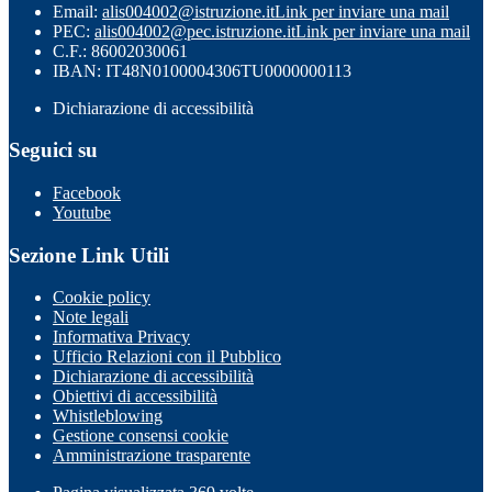
Email:
alis004002@istruzione.it
Link per inviare una mail
PEC:
alis004002@pec.istruzione.it
Link per inviare una mail
C.F.: 86002030061
IBAN: IT48N0100004306TU0000000113
Dichiarazione di accessibilità
Seguici su
Facebook
Youtube
Sezione Link Utili
Cookie policy
Note legali
Informativa Privacy
Ufficio Relazioni con il Pubblico
Dichiarazione di accessibilità
Obiettivi di accessibilità
Whistleblowing
Gestione consensi cookie
Amministrazione trasparente