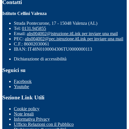
Contatti
Istituto Cellini Valenza
Strada Pontecurone, 17 - 15048 Valenza (AL)
Tel:
0131.945855
Email:
alis004002@istruzione.it
Link per inviare una mail
PEC:
alis004002@pec.istruzione.it
Link per inviare una mail
C.F.: 86002030061
IBAN: IT48N0100004306TU0000000113
Dichiarazione di accessibilità
Seguici su
Facebook
Youtube
Sezione Link Utili
Cookie policy
Note legali
Informativa Privacy
Ufficio Relazioni con il Pubblico