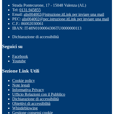
Strada Pontecurone, 17 - 15048 Valenza (AL)
Tel:
0131.945855
Email:
alis004002@istruzione.it
Link per inviare una mail
PEC:
alis004002@pec.istruzione.it
Link per inviare una mail
C.F.: 86002030061
IBAN: IT48N0100004306TU0000000113
Dichiarazione di accessibilità
Seguici su
Facebook
Youtube
Sezione Link Utili
Cookie policy
Note legali
Informativa Privacy
Ufficio Relazioni con il Pubblico
Dichiarazione di accessibilità
Obiettivi di accessibilità
Whistleblowing
Gestione consensi cookie