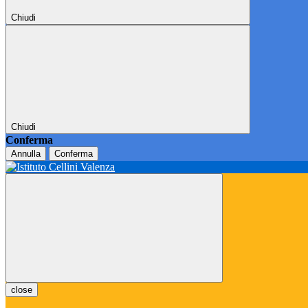
Chiudi
Chiudi
Conferma
Annulla
Conferma
close