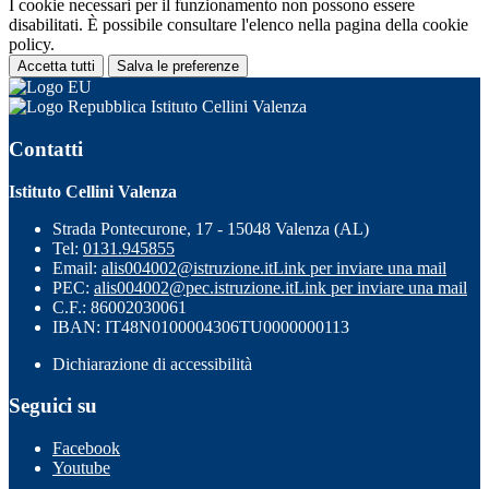
I cookie necessari per il funzionamento non possono essere
disabilitati. È possibile consultare l'elenco nella pagina della cookie
policy.
Accetta tutti
Salva le preferenze
Istituto Cellini Valenza
Contatti
Istituto Cellini Valenza
Strada Pontecurone, 17 - 15048 Valenza (AL)
Tel:
0131.945855
Email:
alis004002@istruzione.it
Link per inviare una mail
PEC:
alis004002@pec.istruzione.it
Link per inviare una mail
C.F.: 86002030061
IBAN: IT48N0100004306TU0000000113
Dichiarazione di accessibilità
Seguici su
Facebook
Youtube