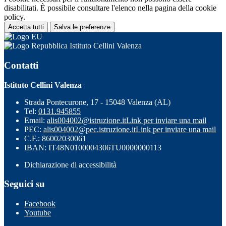
disabilitati. È possibile consultare l'elenco nella pagina della cookie
policy.
Accetta tutti
Salva le preferenze
Istituto Cellini Valenza
Contatti
Istituto Cellini Valenza
Strada Pontecurone, 17 - 15048 Valenza (AL)
Tel:
0131.945855
Email:
alis004002@istruzione.it
Link per inviare una mail
PEC:
alis004002@pec.istruzione.it
Link per inviare una mail
C.F.: 86002030061
IBAN: IT48N0100004306TU0000000113
Dichiarazione di accessibilità
Seguici su
Facebook
Youtube