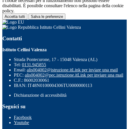
I cookie necessari per il funzionamento non possono essere
disabilitati. È possibile consultare l'elenco nella pagina della cookie
policy.
Accetta tutti
Salva le preferenze
Istituto Cellini Valenza
Contatti
Istituto Cellini Valenza
Strada Pontecurone, 17 - 15048 Valenza (AL)
Tel:
0131.945855
Email:
alis004002@istruzione.it
Link per inviare una mail
PEC:
alis004002@pec.istruzione.it
Link per inviare una mail
C.F.: 86002030061
IBAN: IT48N0100004306TU0000000113
Dichiarazione di accessibilità
Seguici su
Facebook
Youtube