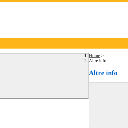
Home
>
Altre info
Altre info