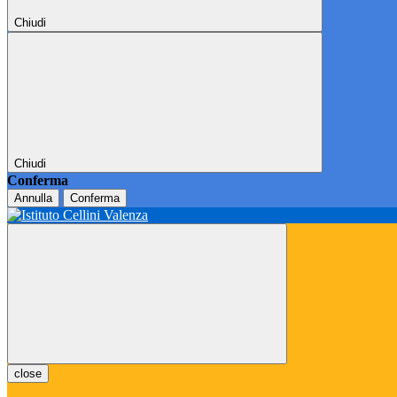
Chiudi
Chiudi
Conferma
Annulla
Conferma
close