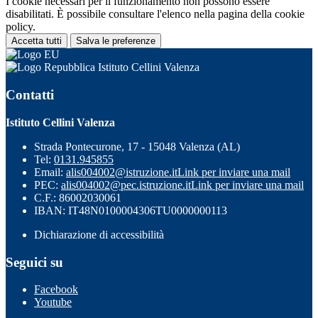
I cookie necessari per il funzionamento non possono essere
disabilitati. È possibile consultare l'elenco nella pagina della cookie
policy.
Accetta tutti
Salva le preferenze
Istituto Cellini Valenza
Contatti
Istituto Cellini Valenza
Strada Pontecurone, 17 - 15048 Valenza (AL)
Tel:
0131.945855
Email:
alis004002@istruzione.it
Link per inviare una mail
PEC:
alis004002@pec.istruzione.it
Link per inviare una mail
C.F.: 86002030061
IBAN: IT48N0100004306TU0000000113
Dichiarazione di accessibilità
Seguici su
Facebook
Youtube