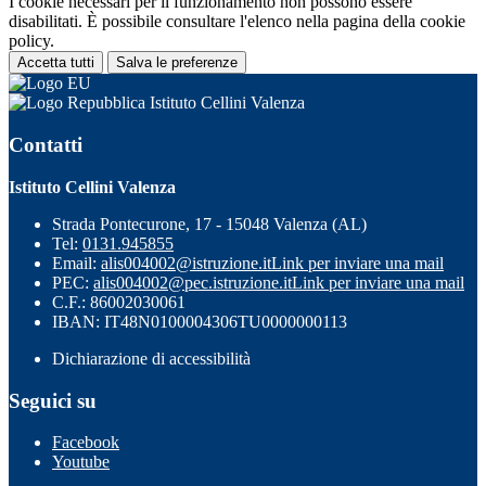
I cookie necessari per il funzionamento non possono essere
disabilitati. È possibile consultare l'elenco nella pagina della cookie
policy.
Accetta tutti
Salva le preferenze
Istituto Cellini Valenza
Contatti
Istituto Cellini Valenza
Strada Pontecurone, 17 - 15048 Valenza (AL)
Tel:
0131.945855
Email:
alis004002@istruzione.it
Link per inviare una mail
PEC:
alis004002@pec.istruzione.it
Link per inviare una mail
C.F.: 86002030061
IBAN: IT48N0100004306TU0000000113
Dichiarazione di accessibilità
Seguici su
Facebook
Youtube