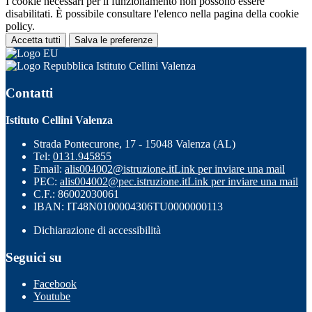
I cookie necessari per il funzionamento non possono essere
disabilitati. È possibile consultare l'elenco nella pagina della cookie
policy.
Accetta tutti
Salva le preferenze
Istituto Cellini Valenza
Contatti
Istituto Cellini Valenza
Strada Pontecurone, 17 - 15048 Valenza (AL)
Tel:
0131.945855
Email:
alis004002@istruzione.it
Link per inviare una mail
PEC:
alis004002@pec.istruzione.it
Link per inviare una mail
C.F.: 86002030061
IBAN: IT48N0100004306TU0000000113
Dichiarazione di accessibilità
Seguici su
Facebook
Youtube