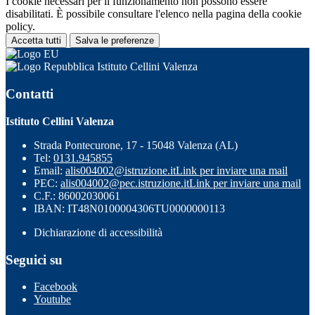
I cookie necessari per il funzionamento non possono essere
disabilitati. È possibile consultare l'elenco nella pagina della cookie
policy.
Accetta tutti
Salva le preferenze
Istituto Cellini Valenza
Contatti
Istituto Cellini Valenza
Strada Pontecurone, 17 - 15048 Valenza (AL)
Tel:
0131.945855
Email:
alis004002@istruzione.it
Link per inviare una mail
PEC:
alis004002@pec.istruzione.it
Link per inviare una mail
C.F.: 86002030061
IBAN: IT48N0100004306TU0000000113
Dichiarazione di accessibilità
Seguici su
Facebook
Youtube