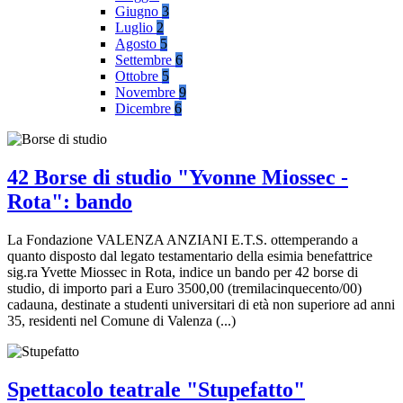
Giugno
3
Luglio
2
Agosto
5
Settembre
6
Ottobre
5
Novembre
9
Dicembre
6
42 Borse di studio "Yvonne Miossec -
Rota": bando
La Fondazione VALENZA ANZIANI E.T.S. ottemperando a
quanto disposto dal legato testamentario della esimia benefattrice
sig.ra Yvette Miossec in Rota, indice un bando per 42 borse di
studio, di importo pari a Euro 3500,00 (tremilacinquecento/00)
cadauna, destinate a studenti universitari di età non superiore ad anni
35, residenti nel Comune di Valenza (...)
Spettacolo teatrale "Stupefatto"