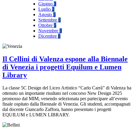
Giugno
3
Luglio
2
Agosto
5
Settembre
6
Ottobre
5
Novembre
9
Dicembre
6
Il Cellini di Valenza espone alla Biennale
di Venezia i progetti Equilum e Lumen
Library
La classe 5C Design del Liceo Artistico “Carlo Carrà” di Valenza ha
ottenuto un importante risultato nel concorso New Design 2025
promosso dal MIM, venendo selezionata per partecipare all’evento
finale ospitato dalla Biennale di Venezia. Gli studenti, accompagnati
dal docente Giancarlo Zaffora, hanno presentato i progetti
EQUILUM e LUMEN LIBRARY.