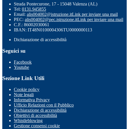
Strada Pontecurone, 17 - 15048 Valenza (AL)
Tel:
0131.945855
Email:
alis004002@istruzione.it
Link per inviare una mail
PEC:
alis004002@pec.istruzione.it
Link per inviare una mail
C.F.: 86002030061
IBAN: IT48N0100004306TU0000000113
Dichiarazione di accessibilità
Seguici su
Facebook
Youtube
Sezione Link Utili
Cookie policy
Note legali
Informativa Privacy
Ufficio Relazioni con il Pubblico
Dichiarazione di accessibilità
Obiettivi di accessibilità
Whistleblowing
Gestione consensi cookie