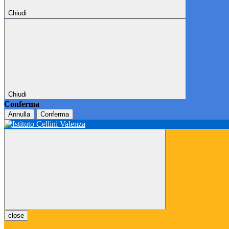
Chiudi
Chiudi
Conferma
Annulla
Conferma
close