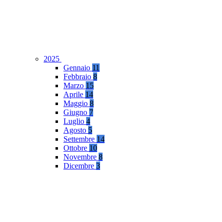
2025
Gennaio
11
Febbraio
8
Marzo
15
Aprile
14
Maggio
8
Giugno
7
Luglio
4
Agosto
5
Settembre
14
Ottobre
10
Novembre
8
Dicembre
3